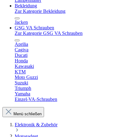
Lampenhalter
Bekleidung
Zur Kategorie Bekleidung
Jacken
GSG VA Schrauben
Zur Kategorie GSG VA Schrauben
Aprilia
Cagiva
Ducati
Honda
Kawasaki
KTM
Moto Guzzi
Suzuki
Triumph
Yamaha
Einzel-VA-Schrauben
Menü schließen
Elektronik & Zubehör
Motogadget