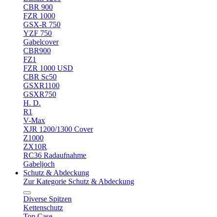
CBR 900
FZR 1000
GSX-R 750
YZF 750
Gabelcover
CBR900
FZ1
FZR 1000 USD
CBR Sc50
GSXR1100
GSXR750
H. D.
R1
V-Max
XJR 1200/1300 Cover
Z1000
ZX10R
RC36 Radaufnahme
Gabeljoch
Schutz & Abdeckung
Zur Kategorie Schutz & Abdeckung
Diverse Spitzen
Kettenschutz
Top Case