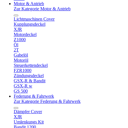
Motor & Antrieb
Zur Kategorie Motor & Antrieb
Lichtmaschinen Cover
Kupplungsdeckel
XJR
Motordeckel
Z1000
Öl
2T
Gabelöl
Motoröl
Steuerkettendeckel
FZR1000
Zündungsdeckel
GSX-R & Bandit
GSX-R w
GS 500
Federung & Fahrwerk
Zur Kategorie Federung & Fahrwerk
Dämpfer Cover
XJR
Umlenkungs Kit
Bandit 1200