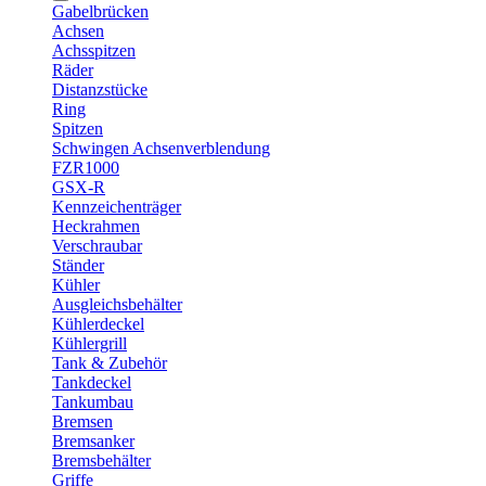
Gabelbrücken
Achsen
Achsspitzen
Räder
Distanzstücke
Ring
Spitzen
Schwingen Achsenverblendung
FZR1000
GSX-R
Kennzeichenträger
Heckrahmen
Verschraubar
Ständer
Kühler
Ausgleichsbehälter
Kühlerdeckel
Kühlergrill
Tank & Zubehör
Tankdeckel
Tankumbau
Bremsen
Bremsanker
Bremsbehälter
Griffe