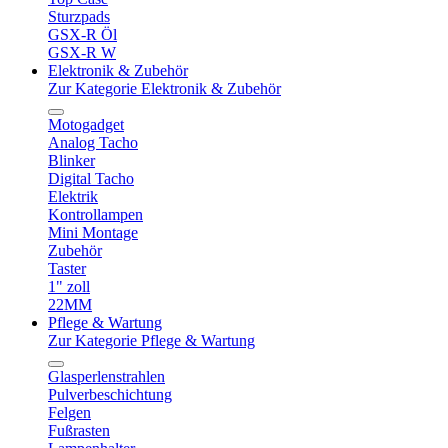
Sturzpads
GSX-R Öl
GSX-R W
Elektronik & Zubehör
Zur Kategorie Elektronik & Zubehör
Motogadget
Analog Tacho
Blinker
Digital Tacho
Elektrik
Kontrollampen
Mini Montage
Zubehör
Taster
1" zoll
22MM
Pflege & Wartung
Zur Kategorie Pflege & Wartung
Glasperlenstrahlen
Pulverbeschichtung
Felgen
Fußrasten