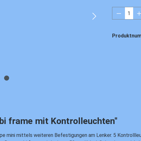
Produkt 
Produktnu
i frame mit Kontrolleuchten"
ini mittels weiteren Befestigungen am Lenker. 5 Kontrollleuch