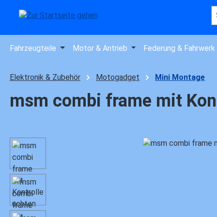
 Hauptinhalt springen
Zur Suche springen
Zur Hauptnavigation springen
Fahrzeugteile
Motor & Antrieb
Federung & Fahrwerk
Elektronik & Zubehör
Motogadget
Mini Montage
msm combi frame mit Kont
Bildergalerie überspringen