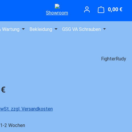
0,00 €
Ware
Showroom
& Wartung
Bekleidung
GSG VA Schrauben
FighterRudy
is:
 €
 MwSt. zzgl. Versandkosten
t 1-2 Wochen