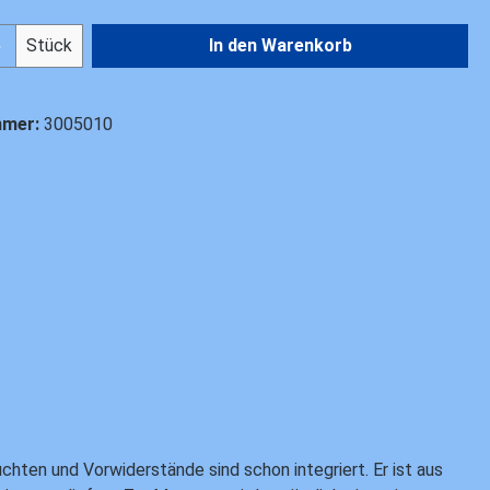
Anzahl: Gib den gewünschten Wert ein od
Stück
In den Warenkorb
mmer:
3005010
ten und Vorwiderstände sind schon integriert. Er ist aus