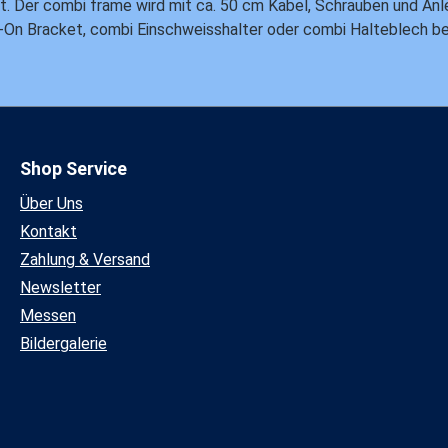
rt. Der combi frame wird mit ca. 50 cm Kabel, Schrauben und Anle
-On Bracket, combi Einschweisshalter oder combi Halteblech ben
Shop Service
Über Uns
Kontakt
Zahlung & Versand
Newsletter
Messen
Bildergalerie